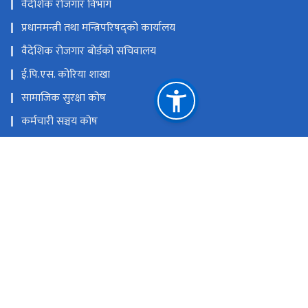
वैदेशिक रोजगार विभाग
प्रधानमन्त्री तथा मन्त्रिपरिषद्को कार्यालय
वैदेशिक रोजगार बोर्डको सचिवालय
ई.पि.एस. कोरिया शाखा
सामाजिक सुरक्षा कोष
कर्मचारी सञ्चय कोष
नागरिक लगानी कोष
श्रमसंसार
राष्ट्रिय प्राकृतिक स्रोत तथा वित्त आयोग
भैंसेपाटी, ललितपुर
info@oshc.gov.np/oshc.gov.np@gmail.com
०१-५५९०८६०